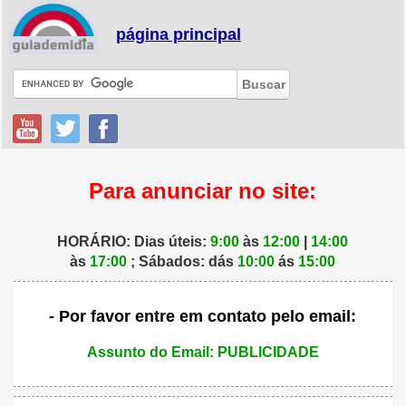
página principal
Para anunciar no site:
HORÁRIO: Dias úteis:
9:00
às
12:00
|
14:00
às
17:00
; Sábados: dás
10:00
ás
15:00
- Por favor entre em contato pelo email:
Assunto do Email: PUBLICIDADE